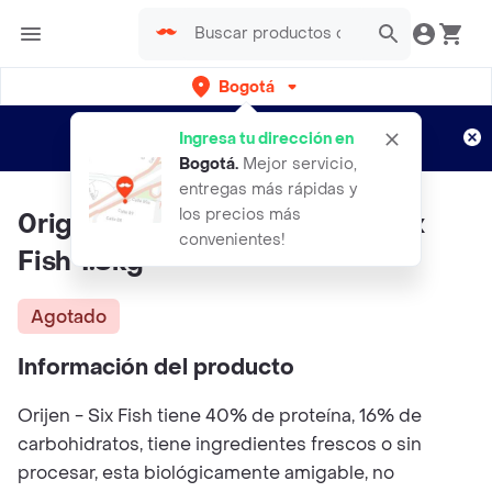
Bogotá
Regístrate
¿Nuevo en Rappi?
y disfruta de
Ingresa tu dirección en
envíos gratis por semanas
Aplican TyC
Bogotá
.
Mejor servicio,
entregas más rápidas y
los precios más
0rigen Alimento Para Gatos Six
convenientes!
Fish 1.8kg
Agotado
Información del producto
Orijen - Six Fish tiene 40% de proteína, 16% de
carbohidratos, tiene ingredientes frescos o sin
procesar, esta biológicamente amigable, no