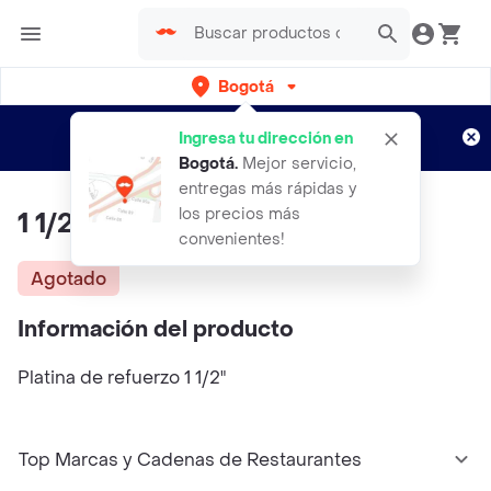
Bogotá
Regístrate
¿Nuevo en Rappi?
y disfruta de
Ingresa tu dirección en
envíos gratis por semanas
Aplican TyC
Bogotá
.
Mejor servicio,
entregas más rápidas y
los precios más
1 1/2" Platina De Refuerzo
convenientes!
Agotado
Información del producto
Platina de refuerzo 1 1/2"
Top Marcas y Cadenas de Restaurantes