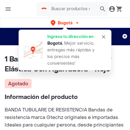
Bogotá
Regístrate
¿Nuevo en Rappi?
y disfruta de
Ingresa tu dirección en
envíos gratis por semanas
Aplican TyC
Bogotá
.
Mejor servicio,
entregas más rápidas y
los precios más
1 Banda De Resistencia Tubular
convenientes!
Elástica Con Agarradera - Rojo
Agotado
Información del producto
BANDA TUBULARE DE RESISTENCIA Bandas de
resistencia marca Gtechz originales e importadas.
Ideales para cualquier persona, desde principiantes