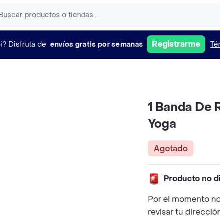
Registrarme
i?
Disfruta de
envíos gratis por semanas
Té
1 Banda De R
Yoga
Agotado
Producto no d
Por el momento no
revisar tu direcció