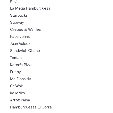
KFC
La Mega Hamburguesa
Starbucks
Subway
Crepes & Waffles
Papa John's
Juan Valdez
Sandwich Qbano
Tostao
Karen's Pizza
Frisby
Mc Donald's
Sr Wok
Kokoriko
Arroz Paisa
Hamburguesas El Corral