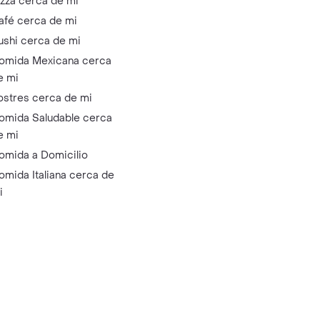
izza cerca de mi
afé cerca de mi
ushi cerca de mi
omida Mexicana cerca
e mi
ostres cerca de mi
omida Saludable cerca
e mi
omida a Domicilio
omida Italiana cerca de
i