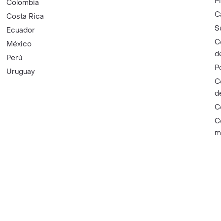
P
Colombia
C
Costa Rica
S
Ecuador
C
México
d
Perú
P
Uruguay
C
d
C
C
m