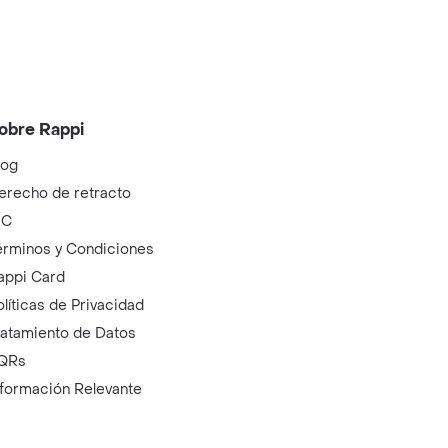
obre Rappi
log
erecho de retracto
IC
érminos y Condiciones
appi Card
olíticas de Privacidad
ratamiento de Datos
QRs
nformación Relevante