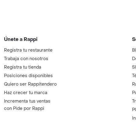
Únete a Rappi
S
Registra tu restaurante
B
Trabaja con nosotros
D
Registra tu tienda
S
Posiciones disponibles
T
Quiero ser Rappitendero
R
Haz crecer tu marca
P
Incrementa tus ventas
T
con Pide por Rappi
P
I