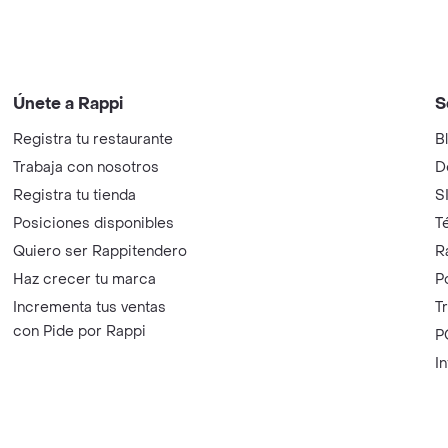
Únete a Rappi
S
Registra tu restaurante
B
Trabaja con nosotros
D
Registra tu tienda
S
Posiciones disponibles
T
Quiero ser Rappitendero
R
Haz crecer tu marca
P
Incrementa tus ventas
T
con Pide por Rappi
P
I