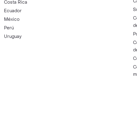
C
Costa Rica
S
Ecuador
C
México
d
Perú
P
Uruguay
C
d
C
C
m