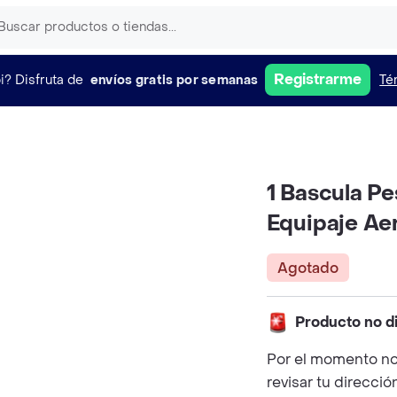
Registrarme
i?
Disfruta de
envíos gratis por semanas
Té
1 Bascula Pe
Equipaje Ae
Agotado
Producto no d
Por el momento no
revisar tu direcció