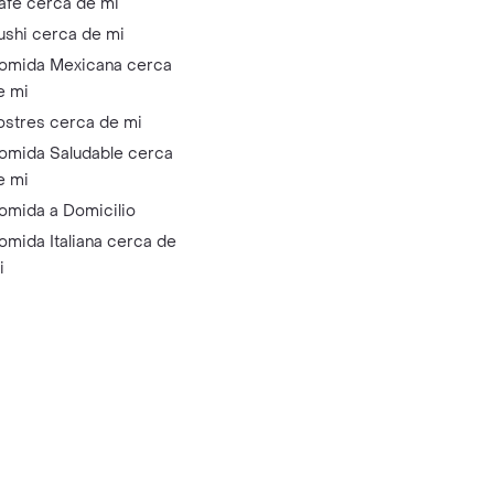
afé cerca de mi
ushi cerca de mi
omida Mexicana cerca
e mi
ostres cerca de mi
omida Saludable cerca
e mi
omida a Domicilio
omida Italiana cerca de
i