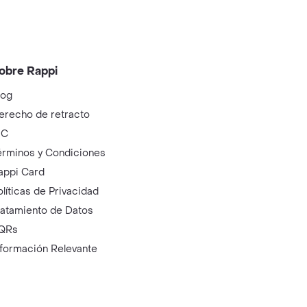
obre Rappi
log
erecho de retracto
IC
érminos y Condiciones
appi Card
olíticas de Privacidad
ratamiento de Datos
QRs
nformación Relevante