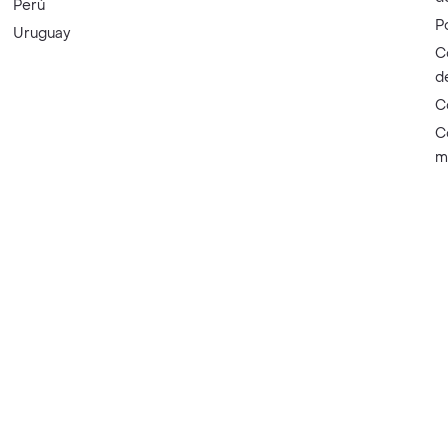
Perú
P
Uruguay
C
d
C
C
m