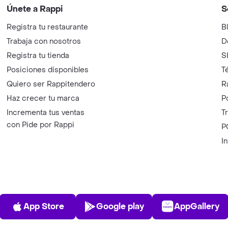
Únete a Rappi
S
Registra tu restaurante
B
Trabaja con nosotros
D
Registra tu tienda
S
Posiciones disponibles
T
Quiero ser Rappitendero
R
Haz crecer tu marca
P
Incrementa tus ventas
T
con Pide por Rappi
P
I
App Store
Play Store
AppGalle
App Store
Google play
AppGallery