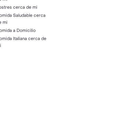
ostres cerca de mi
omida Saludable cerca
e mi
omida a Domicilio
omida Italiana cerca de
i