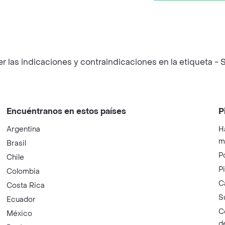
las indicaciones y contraindicaciones en la etiqueta - S
Encuéntranos en estos países
P
Argentina
H
m
Brasil
P
Chile
P
Colombia
C
Costa Rica
S
Ecuador
C
México
d