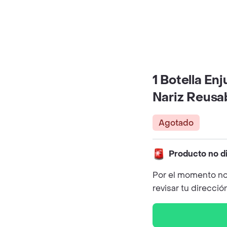
1 Botella En
Nariz Reusab
Agotado
Producto no d
Por el momento no
revisar tu direcció