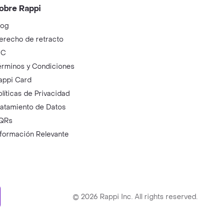
obre Rappi
log
erecho de retracto
IC
érminos y Condiciones
appi Card
olíticas de Privacidad
ratamiento de Datos
QRs
nformación Relevante
ry
©
2026
Rappi Inc. All rights reserved.