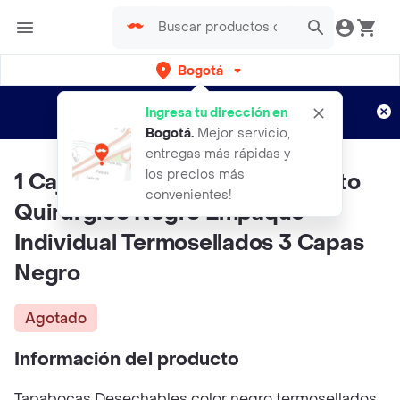
Bogotá
Regístrate
¿Nuevo en Rappi?
y disfruta de
Ingresa tu dirección en
envíos gratis por semanas
Aplican TyC
Bogotá
.
Mejor servicio,
entregas más rápidas y
los precios más
1 Caja Total 50 Tapabocas Adulto
convenientes!
Quirúrgico Negro Empaque
Individual Termosellados 3 Capas
Negro
Agotado
Información del producto
Tapabocas Desechables color negro termosellados