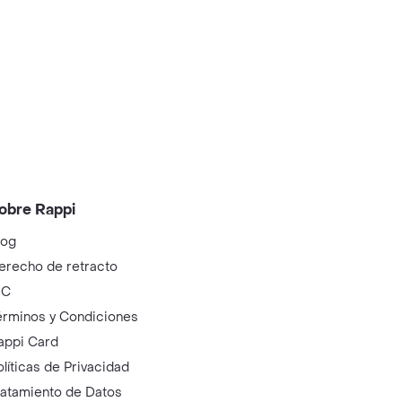
obre Rappi
log
erecho de retracto
IC
érminos y Condiciones
appi Card
olíticas de Privacidad
ratamiento de Datos