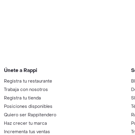
Únete a Rappi
S
Registra tu restaurante
B
Trabaja con nosotros
D
Registra tu tienda
S
Posiciones disponibles
T
Quiero ser Rappitendero
R
Haz crecer tu marca
P
Incrementa tus ventas
T