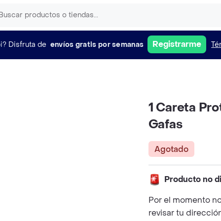
Registrarme
i?
Disfruta de
envíos gratis por semanas
Té
1 Careta Pro
Gafas
Agotado
Producto no d
Por el momento no
revisar tu direcció