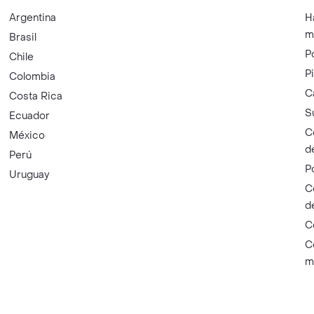
Argentina
H
m
Brasil
P
Chile
P
Colombia
C
Costa Rica
S
Ecuador
C
México
d
Perú
P
Uruguay
C
d
C
C
m