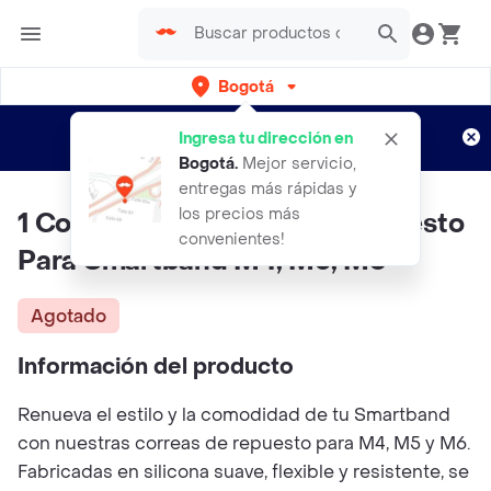
Bogotá
Regístrate
¿Nuevo en Rappi?
y disfruta de
Ingresa tu dirección en
envíos gratis por semanas
Aplican TyC
Bogotá
.
Mejor servicio,
entregas más rápidas y
los precios más
1 Correa Pulsera Rosado Repuesto
convenientes!
Para Smartband M4, M5, M6
Agotado
Información del producto
Renueva el estilo y la comodidad de tu Smartband
con nuestras correas de repuesto para M4, M5 y M6.
Fabricadas en silicona suave, flexible y resistente, se