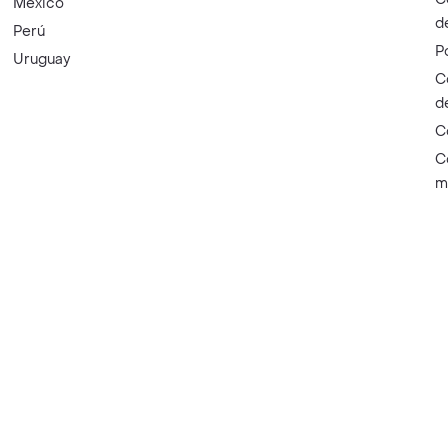
México
d
Perú
P
Uruguay
C
d
C
C
m