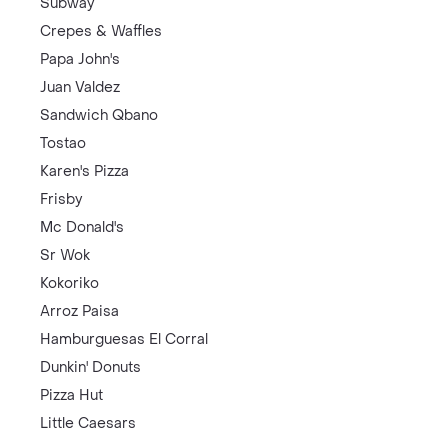
Subway
Crepes & Waffles
Papa John's
Juan Valdez
Sandwich Qbano
Tostao
Karen's Pizza
Frisby
Mc Donald's
Sr Wok
Kokoriko
Arroz Paisa
Hamburguesas El Corral
Dunkin' Donuts
Pizza Hut
Little Caesars