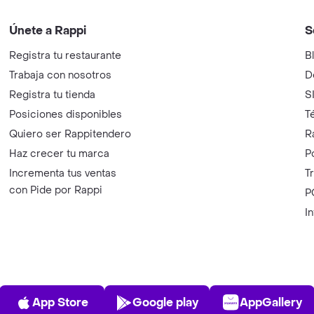
Únete a Rappi
S
Registra tu restaurante
B
Trabaja con nosotros
D
Registra tu tienda
S
Posiciones disponibles
T
Quiero ser Rappitendero
R
Haz crecer tu marca
P
Incrementa tus ventas
T
con Pide por Rappi
P
I
App Store
Play Store
AppGalle
App Store
Google play
AppGallery