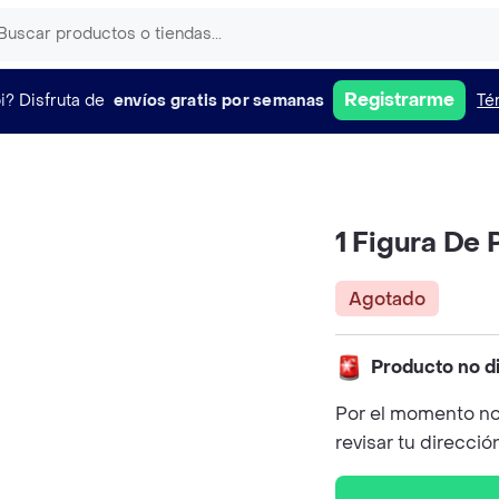
Registrarme
i?
Disfruta de
envíos gratis por semanas
Té
1 Figura De 
Agotado
Producto no d
Por el momento no
revisar tu direcció