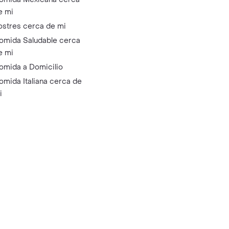
e mi
ostres cerca de mi
omida Saludable cerca
e mi
omida a Domicilio
omida Italiana cerca de
i