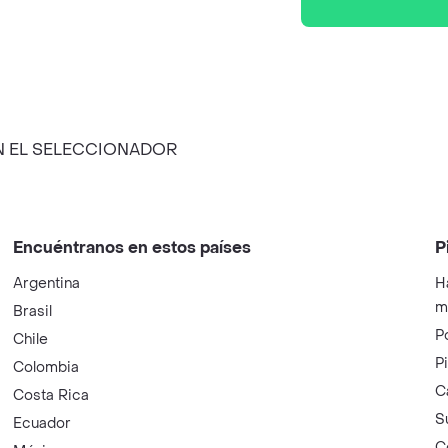
N EL SELECCIONADOR
Encuéntranos en estos países
P
Argentina
H
m
Brasil
P
Chile
P
Colombia
C
Costa Rica
S
Ecuador
C