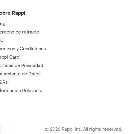
obre Rappi
log
erecho de retracto
IC
érminos y Condiciones
appi Card
olíticas de Privacidad
ratamiento de Datos
QRs
nformación Relevante
ry
©
2026
Rappi Inc. All rights reserved.