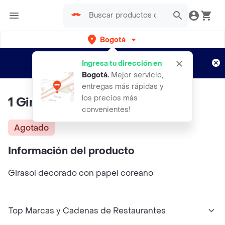
Bogotá
Regístrate
¿Nuevo en Rappi?
y disfruta de
Ingresa tu dirección en
envíos gratis por semanas
Aplican TyC
Bogotá
.
Mejor servicio,
entregas más rápidas y
los precios más
1 Girasol Bouquet
convenientes!
Agotado
Información del producto
Girasol decorado con papel coreano
Top Marcas y Cadenas de Restaurantes