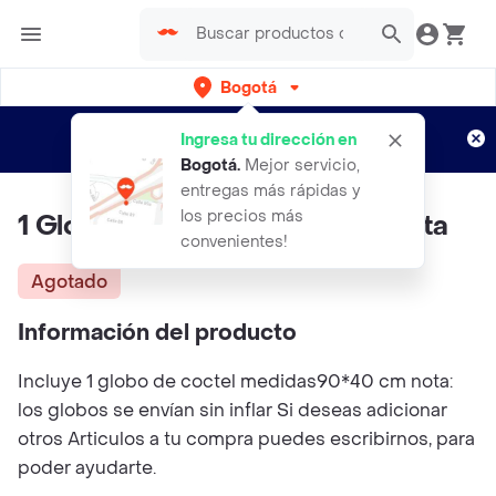
Bogotá
Regístrate
¿Nuevo en Rappi?
y disfruta de
Ingresa tu dirección en
envíos gratis por semanas
Aplican TyC
Bogotá
.
Mejor servicio,
entregas más rápidas y
los precios más
1 Globo De Coctel Tropical Fiesta
convenientes!
Agotado
Información del producto
Incluye 1 globo de coctel medidas90*40 cm nota:
los globos se envían sin inflar Si deseas adicionar
otros Articulos a tu compra puedes escribirnos, para
poder ayudarte.