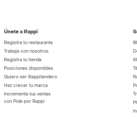
Únete a Rappi
S
Registra tu restaurante
B
Trabaja con nosotros
D
Registra tu tienda
S
Posiciones disponibles
T
Quiero ser Rappitendero
R
Haz crecer tu marca
P
Incrementa tus ventas
T
con Pide por Rappi
P
I