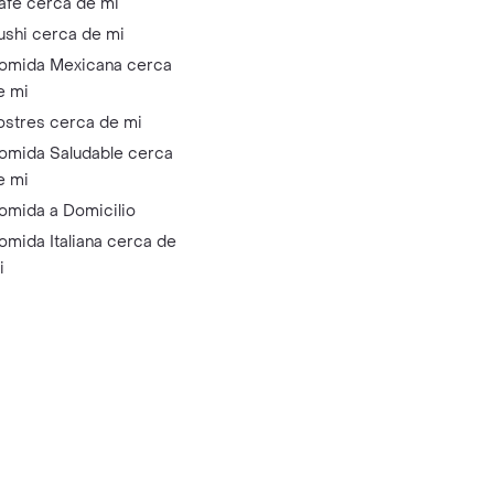
afé cerca de mi
ushi cerca de mi
omida Mexicana cerca
e mi
ostres cerca de mi
omida Saludable cerca
e mi
omida a Domicilio
omida Italiana cerca de
i