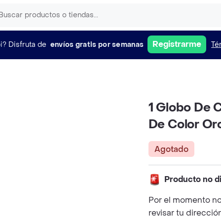
Registrarme
i?
Disfruta de
envíos gratis por semanas
Té
1 Globo De 
De Color Or
Agotado
Producto no d
Por el momento no
revisar tu direcció