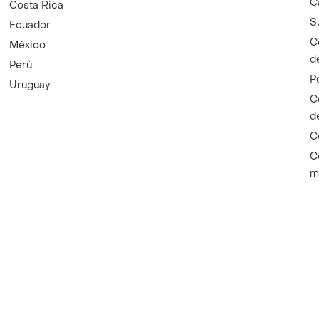
C
Costa Rica
S
Ecuador
C
México
d
Perú
P
Uruguay
C
d
C
C
m