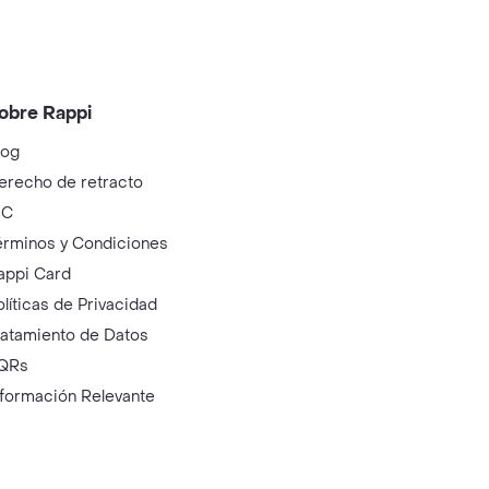
obre Rappi
log
erecho de retracto
IC
érminos y Condiciones
appi Card
olíticas de Privacidad
ratamiento de Datos
QRs
nformación Relevante