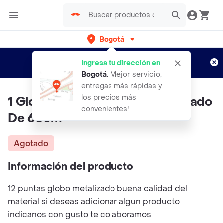
Bogotá
Regístrate
¿Nuevo en Rappi?
y disfruta de
Ingresa tu dirección en
envíos gratis por semanas
Aplican TyC
Bogotá
.
Mejor servicio,
entregas más rápidas y
los precios más
1 Globo Estrella Metalizado Dorado
convenientes!
De 66cm
Agotado
Información del producto
12 puntas globo metalizado buena calidad del
material si deseas adicionar algun producto
indicanos con gusto te colaboramos