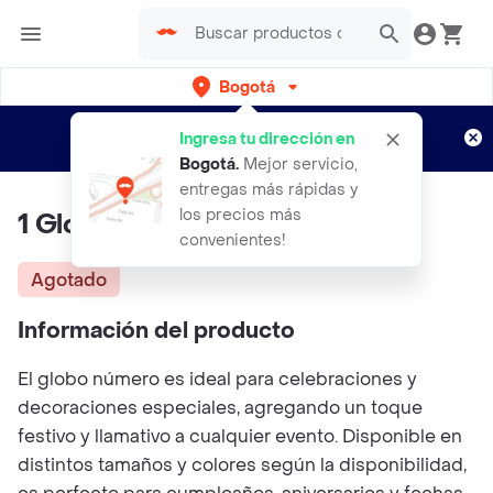
Bogotá
Regístrate
¿Nuevo en Rappi?
y disfruta de
Ingresa tu dirección en
envíos gratis por semanas
Aplican TyC
Bogotá
.
Mejor servicio,
entregas más rápidas y
los precios más
1 Globo Numero Dorado 32"
convenientes!
Agotado
Información del producto
El globo número es ideal para celebraciones y
decoraciones especiales, agregando un toque
festivo y llamativo a cualquier evento. Disponible en
distintos tamaños y colores según la disponibilidad,