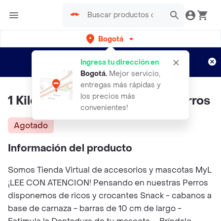
Bogotá
Regístrate
¿Nuevo en Rappi?
y disfruta de
Ingresa tu dirección en
envíos gratis por semanas
Aplican TyC
Bogotá
.
Mejor servicio,
entregas más rápidas y
los precios más
1 Kilo - Cabanos Snack Para Perros
convenientes!
Agotado
Información del producto
Somos Tienda Virtual de accesorios y mascotas MyL
¡LEE CON ATENCION! Pensando en nuestras Perros
disponemos de ricos y crocantes Snack - cabanos a
base de carnaza - barras de 10 cm de largo -