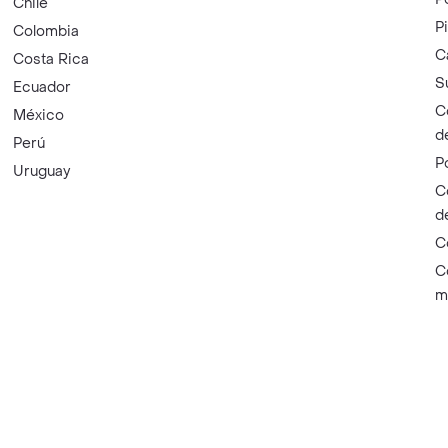
Chile
P
Colombia
C
Costa Rica
S
Ecuador
C
México
d
Perú
P
Uruguay
C
d
C
C
m