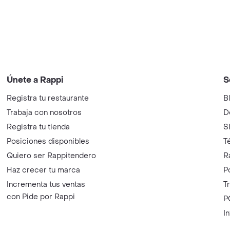
Únete a Rappi
S
Registra tu restaurante
B
Trabaja con nosotros
D
Registra tu tienda
S
Posiciones disponibles
T
Quiero ser Rappitendero
R
Haz crecer tu marca
P
Incrementa tus ventas
T
con Pide por Rappi
P
I