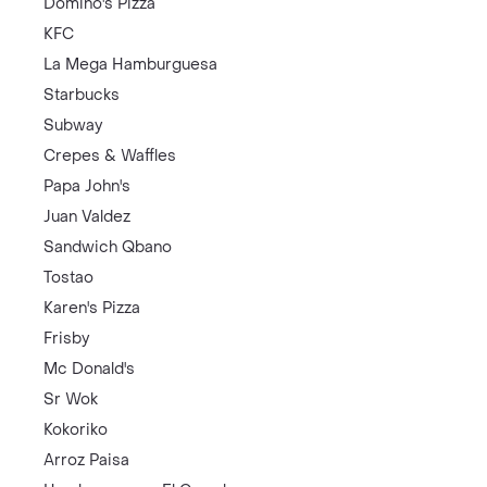
Domino's Pizza
KFC
La Mega Hamburguesa
Starbucks
Subway
Crepes & Waffles
Papa John's
Juan Valdez
Sandwich Qbano
Tostao
Karen's Pizza
Frisby
Mc Donald's
Sr Wok
Kokoriko
Arroz Paisa