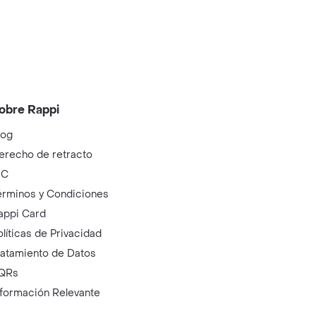
obre Rappi
log
erecho de retracto
IC
érminos y Condiciones
appi Card
olíticas de Privacidad
ratamiento de Datos
QRs
nformación Relevante