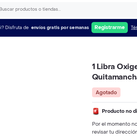
Registrarme
i?
Disfruta de
envíos gratis por semanas
Té
1 Libra Oxi
Quitamancha
Agotado
Producto no d
Por el momento no
revisar tu direcció