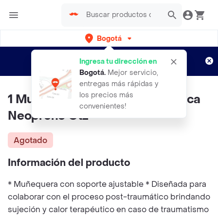
Bogotá
Regístrate
¿Nuevo en Rappi?
y disfruta de
Ingresa tu dirección en
envíos gratis por semanas
Aplican TyC
Bogotá
.
Mejor servicio,
entregas más rápidas y
los precios más
1 Muñequera Soporte De Muñeca
convenientes!
Neopreno Gtz
Agotado
Información del producto
* Muñequera con soporte ajustable * Diseñada para
colaborar con el proceso post-traumático brindando
sujeción y calor terapéutico en caso de traumatismo