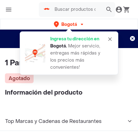
Bogotá
Regístrate
¿Nuevo en Rappi?
y disfruta de
Ingresa tu dirección en
envíos gratis por semanas
Aplican TyC
Bogotá
.
Mejor servicio,
entregas más rápidas y
los precios más
1 Par Rodilleras Diseños 7608a
convenientes!
Agotado
Información del producto
Top Marcas y Cadenas de Restaurantes