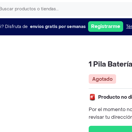
Registrarme
i?
Disfruta de
envíos gratis por semanas
Té
1 Pila Bater
Agotado
Producto no d
Por el momento no
revisar tu direcció