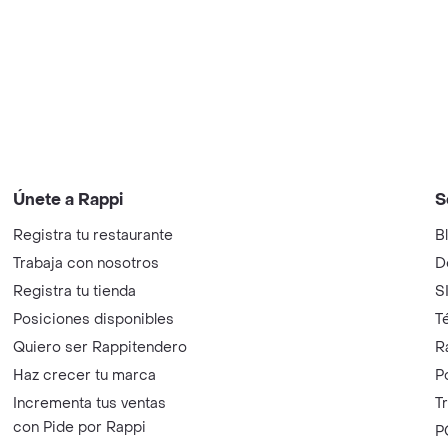
Únete a Rappi
S
Registra tu restaurante
B
Trabaja con nosotros
D
Registra tu tienda
S
Posiciones disponibles
T
Quiero ser Rappitendero
R
Haz crecer tu marca
P
Incrementa tus ventas
T
con Pide por Rappi
P