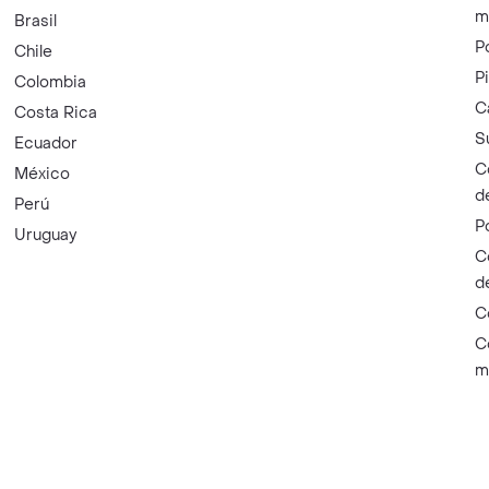
m
Brasil
P
Chile
P
Colombia
C
Costa Rica
S
Ecuador
C
México
d
Perú
P
Uruguay
C
d
C
C
m