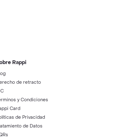
obre Rappi
log
erecho de retracto
IC
érminos y Condiciones
appi Card
olíticas de Privacidad
ratamiento de Datos
QRs