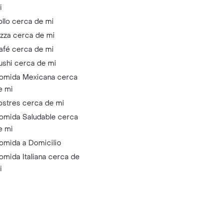
i
ollo cerca de mi
izza cerca de mi
afé cerca de mi
ushi cerca de mi
omida Mexicana cerca
e mi
ostres cerca de mi
omida Saludable cerca
e mi
omida a Domicilio
omida Italiana cerca de
i