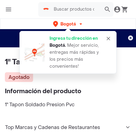
Bogotá
Regístrate
¿Nuevo en Rappi?
y disfruta de
Ingresa tu dirección en
envíos gratis por semanas
Aplican TyC
Bogotá
.
Mejor servicio,
entregas más rápidas y
los precios más
1" Tapon Soldado Presion Pvc
convenientes!
Agotado
Información del producto
1" Tapon Soldado Presion Pvc
Top Marcas y Cadenas de Restaurantes