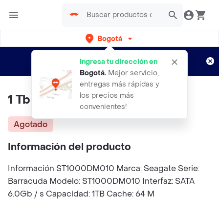
Bogotá
Regístrate
¿Nuevo en Rappi?
y disfruta de
Ingresa tu dirección en
envíos gratis por semanas
Aplican TyC
Bogotá
.
Mejor servicio,
entregas más rápidas y
los precios más
1 Tb 7200 Rpm 64b Seguate
convenientes!
Agotado
Información del producto
Información ST1000DM010 Marca: Seagate Serie:
Barracuda Modelo: ST1000DM010 Interfaz: SATA
6.0Gb / s Capacidad: 1TB Cache: 64 M