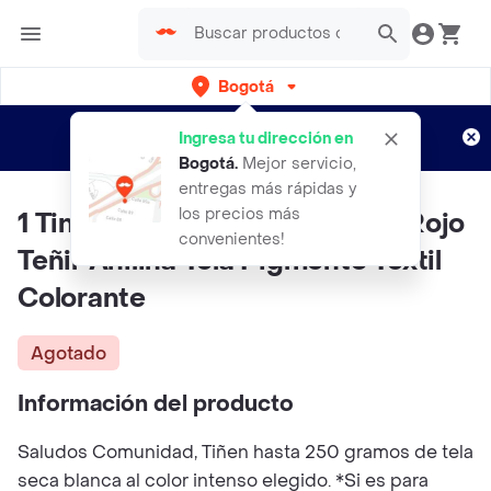
Bogotá
Regístrate
¿Nuevo en Rappi?
y disfruta de
Ingresa tu dirección en
envíos gratis por semanas
Aplican TyC
Bogotá
.
Mejor servicio,
entregas más rápidas y
los precios más
1 Tintura Iris 9 Roja Rojo Tinte Rojo
convenientes!
Teñir Anilina Tela Pigmento Textil
Colorante
Agotado
Información del producto
Saludos Comunidad, Tiñen hasta 250 gramos de tela
seca blanca al color intenso elegido. *Si es para