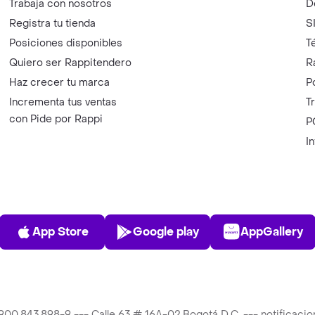
Trabaja con nosotros
D
Registra tu tienda
S
Posiciones disponibles
T
Quiero ser Rappitendero
R
Haz crecer tu marca
P
Incrementa tus ventas
T
con Pide por Rappi
P
I
App Store
Play Store
AppGalle
App Store
Google play
AppGallery
T 900.843.898-9 --- Calle 63 # 16A-02 Bogotá D.C. --- notificac