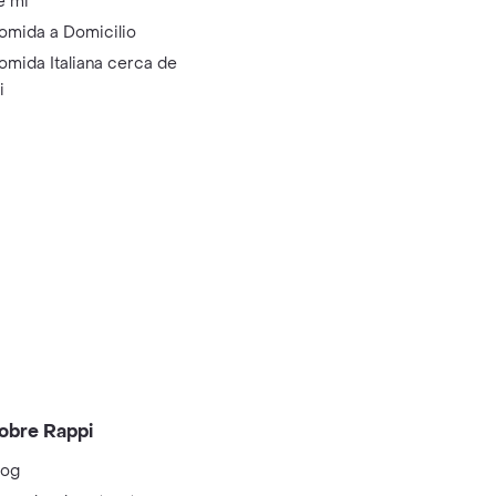
e mi
omida a Domicilio
omida Italiana cerca de
i
obre Rappi
log