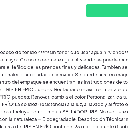
 de teñido *****sin tener que usar agua hirviendo*****. 
sea mayor. Como no requiere agua hirviendo se puede man
ara el teñido de las prendas finas y delicadas. También se
rsonales o asociadas de servicio. Se puede usar en máqu
 dentro del empaque se encuentran las instrucciones de to
on IRIS EN FRÍO puedes: Restaurar o revivir: recupera el c
 FRÍO puedes: Renovar: cambia el color Personalizar: da tu
RÍO: La solidez (resistencia) a la luz, al lavado y al frote
dora. Incluye como un plus SELLADOR IRIS. No requiere agu
n la naturaleza – Biodegradable. Descripción Técnica: mat
ada caja de IRIS EN FRÍO contiene: 25 g de colorante (1 sob