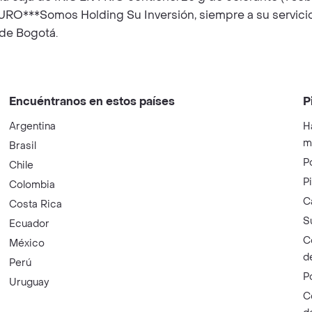
**Somos Holding Su Inversión, siempre a su servicio, 
de Bogotá.
Encuéntranos en estos países
P
Argentina
H
m
Brasil
P
Chile
P
Colombia
C
Costa Rica
S
Ecuador
C
México
d
Perú
P
Uruguay
C