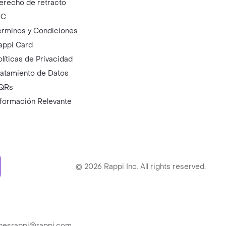
erecho de retracto
IC
érminos y Condiciones
appi Card
olíticas de Privacidad
ratamiento de Datos
QRs
nformación Relevante
ry
©
2026
Rappi Inc. All rights reserved.
ionesrappi@rappi.com