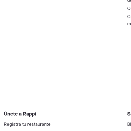
d
C
C
m
Únete a Rappi
S
Registra tu restaurante
B