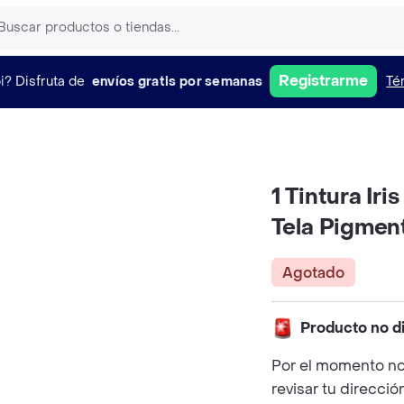
Registrarme
i?
Disfruta de
envíos gratis por semanas
Té
1 Tintura Ir
Tela Pigment
Agotado
Producto no d
Por el momento no
revisar tu direcció