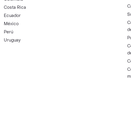
C
Costa Rica
S
Ecuador
C
México
d
Perú
P
Uruguay
C
d
C
C
m