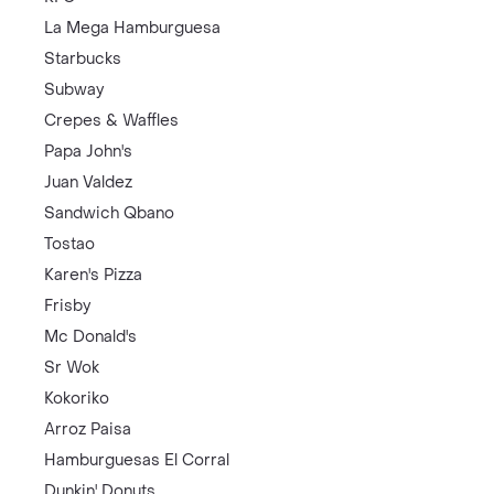
La Mega Hamburguesa
Starbucks
Subway
Crepes & Waffles
Papa John's
Juan Valdez
Sandwich Qbano
Tostao
Karen's Pizza
Frisby
Mc Donald's
Sr Wok
Kokoriko
Arroz Paisa
Hamburguesas El Corral
Dunkin' Donuts