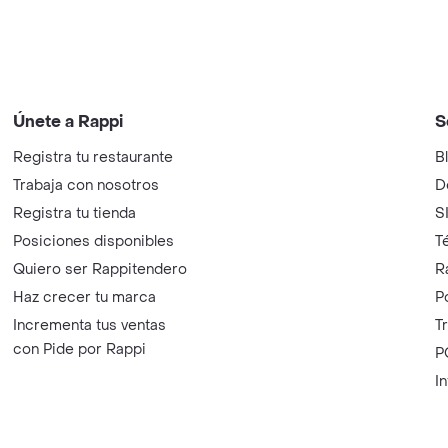
Únete a Rappi
S
Registra tu restaurante
B
Trabaja con nosotros
D
Registra tu tienda
S
Posiciones disponibles
T
Quiero ser Rappitendero
R
Haz crecer tu marca
P
Incrementa tus ventas
T
con Pide por Rappi
P
I