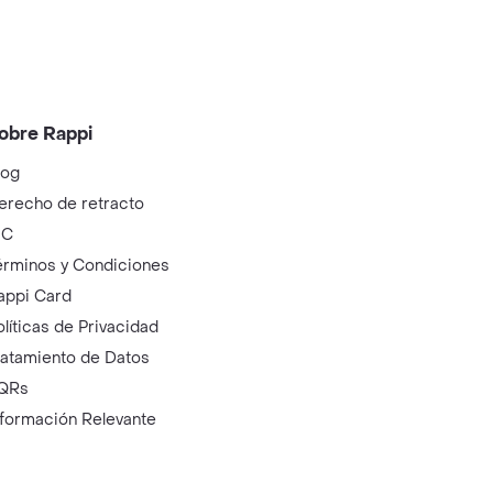
obre Rappi
log
erecho de retracto
IC
érminos y Condiciones
appi Card
olíticas de Privacidad
ratamiento de Datos
QRs
nformación Relevante