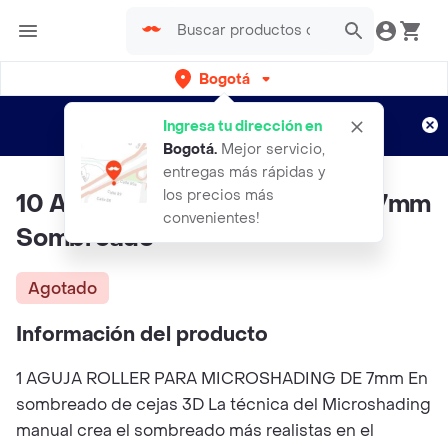
Bogotá
Regístrate
¿Nuevo en Rappi?
y disfruta de
Ingresa tu dirección en
envíos gratis por semanas
Aplican TyC
Bogotá
.
Mejor servicio,
entregas más rápidas y
los precios más
10 Agujas Microblading Roller 7mm
convenientes!
Sombreado
Agotado
Información del producto
1 AGUJA ROLLER PARA MICROSHADING DE 7mm En
sombreado de cejas 3D La técnica del Microshading
manual crea el sombreado más realistas en el