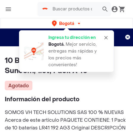
Bogotá
Regístrate
¿Nuevo en Rappi?
y disfruta de
Ingresa tu dirección en
envíos gratis por semanas
Aplican TyC
Bogotá
.
Mejor servicio,
entregas más rápidas y
los precios más
10 Baterías Pila Lr41-192-ag3
convenientes!
Suncom, 1.5v, Pack X 10
Agotado
Información del producto
SOMOS VH TECH SOLUTIONS SAS 100 % NUEVAS
Acerca de este artículo PAQUETE CONTIENE: 1 Pack
de 10 baterías LR41 192 AG3 Original DESCRIPCIÓN