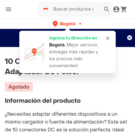
Bogotá
Regístrate
¿Nuevo en Rappi?
y disfruta de
Ingresa tu dirección en
envíos gratis por semanas
Aplican TyC
Bogotá
.
Mejor servicio,
entregas más rápidas y
los precios más
10 Conectores Convertidores
convenientes!
Adaptador Dc Power
Agotado
Información del producto
¿Necesitas adaptar diferentes dispositivos a un
mismo cargador o fuente de alimentación? Este set
de 10 conectores DC es la solución perfecta. Ideal