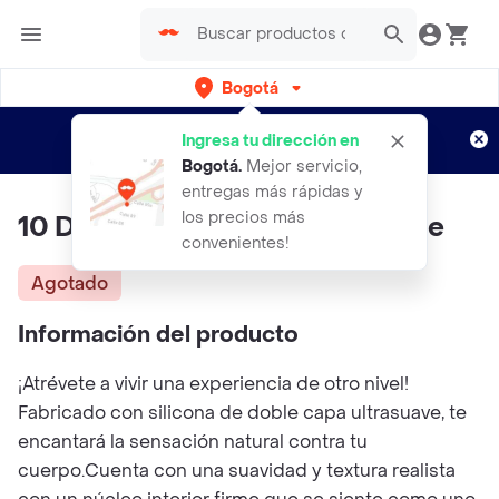
Bogotá
Regístrate
¿Nuevo en Rappi?
y disfruta de
Ingresa tu dirección en
envíos gratis por semanas
Aplican TyC
Bogotá
.
Mejor servicio,
entregas más rápidas y
los precios más
10 Dual Layered Silicone Tongue
convenientes!
Agotado
Información del producto
¡Atrévete a vivir una experiencia de otro nivel!
Fabricado con silicona de doble capa ultrasuave, te
encantará la sensación natural contra tu
cuerpo.Cuenta con una suavidad y textura realista