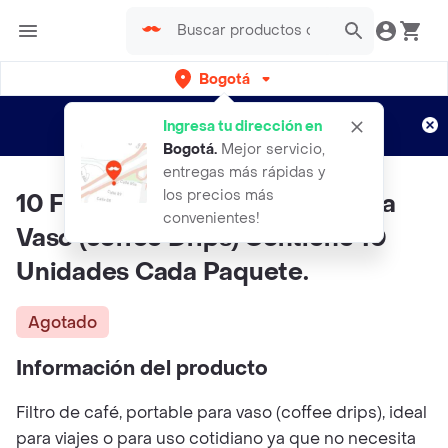
Bogotá
Regístrate
¿Nuevo en Rappi?
y disfruta de
Ingresa tu dirección en
envíos gratis por semanas
Aplican TyC
Bogotá
.
Mejor servicio,
entregas más rápidas y
los precios más
10 Filtros De Café, Portable Para
convenientes!
Vaso (coffee Drips) Contiene 10
Unidades Cada Paquete.
Agotado
Información del producto
Filtro de café, portable para vaso (coffee drips), ideal
para viajes o para uso cotidiano ya que no necesita