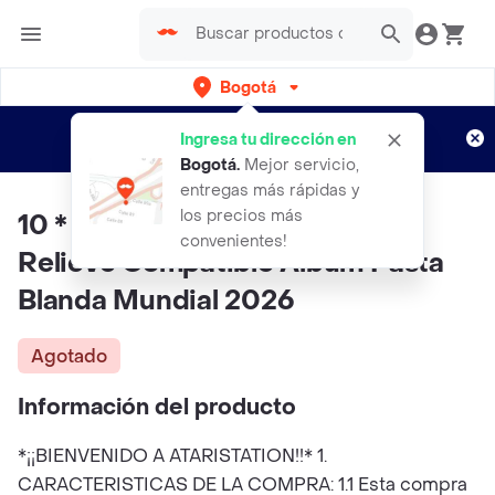
Bogotá
Regístrate
¿Nuevo en Rappi?
y disfruta de
Ingresa tu dirección en
envíos gratis por semanas
Aplican TyC
Bogotá
.
Mejor servicio,
entregas más rápidas y
los precios más
10 * Forros Protectores Con
convenientes!
Relieve Compatible Album Pasta
Blanda Mundial 2026
Agotado
Información del producto
*¡¡BIENVENIDO A ATARISTATION!!* 1.
CARACTERISTICAS DE LA COMPRA: 1.1 Esta compra