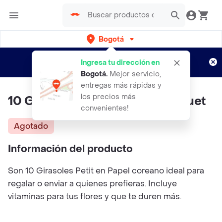
Bogotá
Regístrate
¿Nuevo en Rappi?
y disfruta de
Ingresa tu dirección en
envíos gratis por semanas
Aplican TyC
Bogotá
.
Mejor servicio,
entregas más rápidas y
los precios más
10 Girasoles Petit | Ramo Bouquet
convenientes!
Agotado
Información del producto
Son 10 Girasoles Petit en Papel coreano ideal para
regalar o enviar a quienes prefieras. Incluye
vitaminas para tus flores y que te duren más.