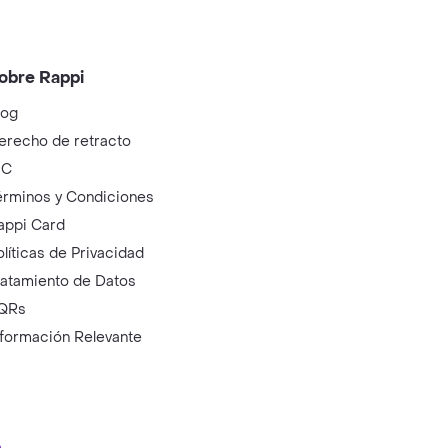
obre Rappi
log
erecho de retracto
IC
érminos y Condiciones
appi Card
olíticas de Privacidad
ratamiento de Datos
QRs
nformación Relevante