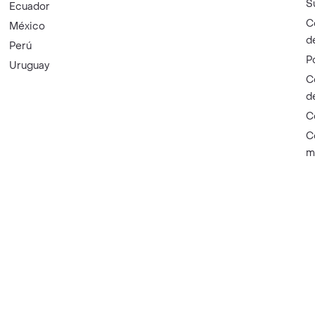
S
Ecuador
C
México
d
Perú
P
Uruguay
C
d
C
C
m