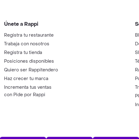
Únete a Rappi
S
Registra tu restaurante
B
Trabaja con nosotros
D
Registra tu tienda
S
Posiciones disponibles
T
Quiero ser Rappitendero
R
Haz crecer tu marca
P
Incrementa tus ventas
T
con Pide por Rappi
P
I