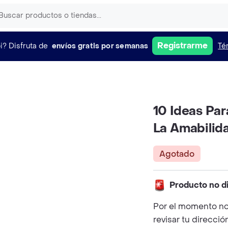
Registrarme
i?
Disfruta de
envíos gratis por semanas
Té
10 Ideas Par
La Amabilid
Agotado
Producto no d
Por el momento no
revisar tu direcció