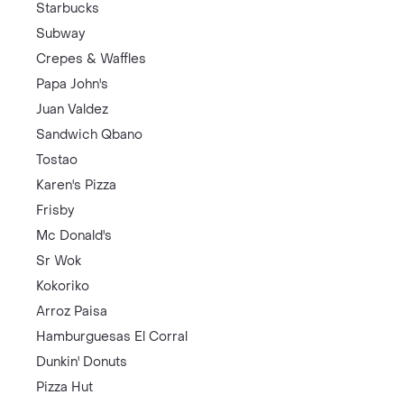
Starbucks
Subway
Crepes & Waffles
Papa John's
Juan Valdez
Sandwich Qbano
Tostao
Karen's Pizza
Frisby
Mc Donald's
Sr Wok
Kokoriko
Arroz Paisa
Hamburguesas El Corral
Dunkin' Donuts
Pizza Hut