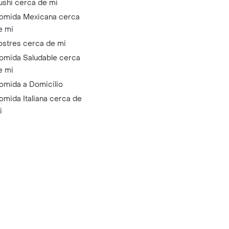
ushi cerca de mi
omida Mexicana cerca
e mi
ostres cerca de mi
omida Saludable cerca
e mi
omida a Domicilio
omida Italiana cerca de
i