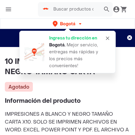
Bogotá
Regístrate
¿Nuevo en Rappi?
y disfruta de
Ingresa tu dirección en
envíos gratis por semanas
Aplican TyC
Bogotá
.
Mejor servicio,
entregas más rápidas y
los precios más
10 IMPRESIONES A BLANCO Y
convenientes!
NEGRO TAMAÑO CARTA
Agotado
Información del producto
IMPRESIONES A BLANCO Y NEGRO TAMAÑO
CARTA X10. SOLO SE IMPRIMEN ARCHIVOS EN
WORD. EXCEL. POWER POINT Y PDF. EL ARCHIVO A