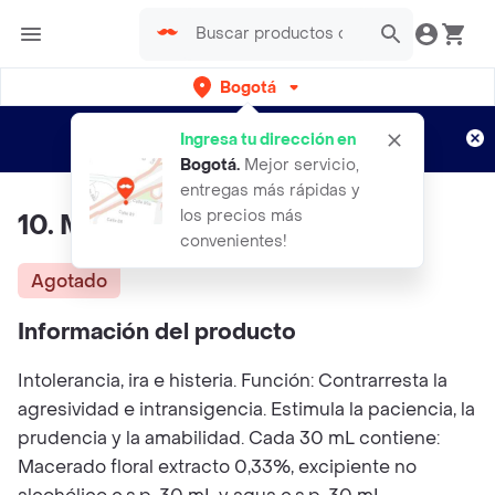
Bogotá
Regístrate
¿Nuevo en Rappi?
y disfruta de
Ingresa tu dirección en
envíos gratis por semanas
Aplican TyC
Bogotá
.
Mejor servicio,
entregas más rápidas y
los precios más
10. Mal genio
convenientes!
Agotado
Información del producto
Intolerancia, ira e histeria. Función: Contrarresta la
agresividad e intransigencia. Estimula la paciencia, la
prudencia y la amabilidad. Cada 30 mL contiene:
Macerado floral extracto 0,33%, excipiente no