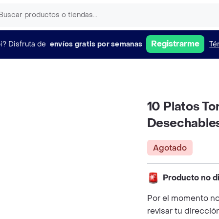
Registrarme
i?
Disfruta de
envíos gratis por semanas
Té
10 Platos To
Desechables
Agotado
Producto no d
Por el momento no
revisar tu direcció