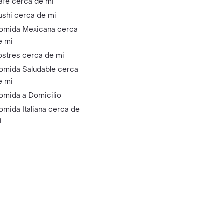
afé cerca de mi
ushi cerca de mi
omida Mexicana cerca
e mi
ostres cerca de mi
omida Saludable cerca
e mi
omida a Domicilio
omida Italiana cerca de
i