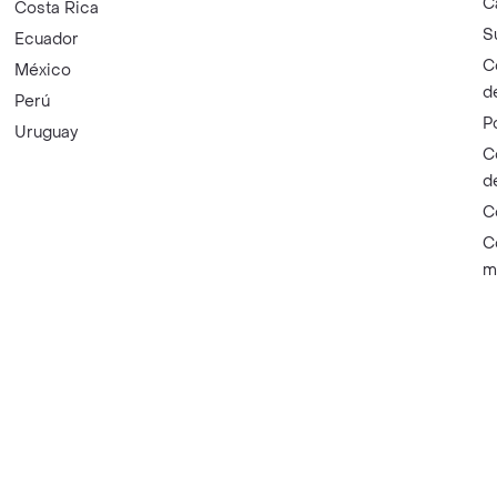
C
Costa Rica
S
Ecuador
C
México
d
Perú
P
Uruguay
C
d
C
C
m