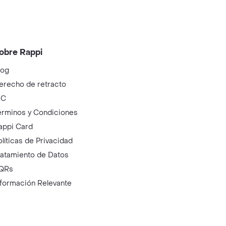
obre Rappi
log
erecho de retracto
IC
érminos y Condiciones
appi Card
olíticas de Privacidad
ratamiento de Datos
QRs
nformación Relevante