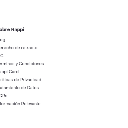
obre Rappi
log
erecho de retracto
IC
érminos y Condiciones
appi Card
olíticas de Privacidad
ratamiento de Datos
QRs
nformación Relevante