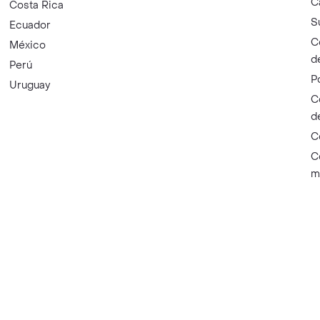
C
Costa Rica
S
Ecuador
C
México
d
Perú
P
Uruguay
C
d
C
C
m