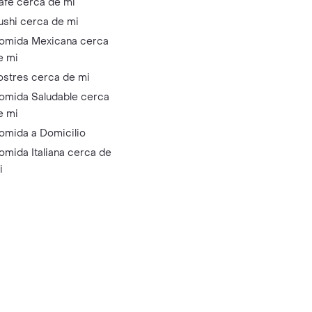
afé cerca de mi
ushi cerca de mi
omida Mexicana cerca
e mi
ostres cerca de mi
omida Saludable cerca
e mi
omida a Domicilio
omida Italiana cerca de
i