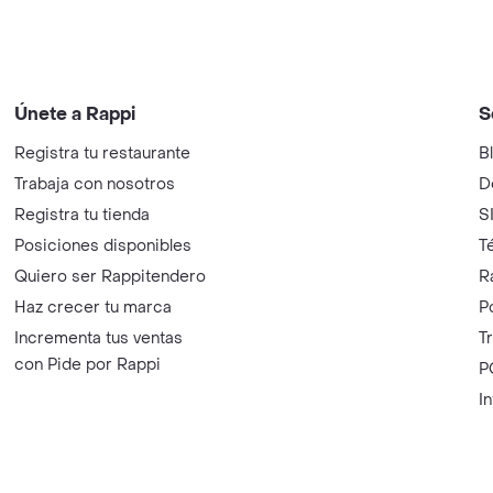
Únete a Rappi
S
Registra tu restaurante
B
Trabaja con nosotros
D
Registra tu tienda
S
Posiciones disponibles
T
Quiero ser Rappitendero
R
Haz crecer tu marca
P
Incrementa tus ventas
T
con Pide por Rappi
P
I