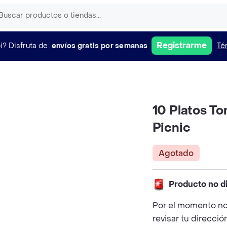
Registrarme
i?
Disfruta de
envíos gratis por semanas
Té
10 Platos To
Picnic
Agotado
Producto no d
Por el momento no
revisar tu direcció