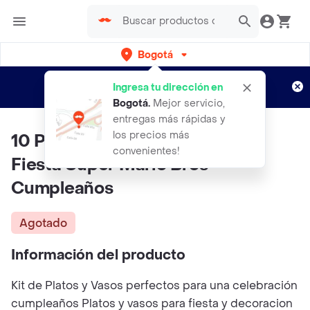
Bogotá
Regístrate
¿Nuevo en Rappi?
y disfruta de
Ingresa tu dirección en
envíos gratis por semanas
Aplican TyC
Bogotá
.
Mejor servicio,
entregas más rápidas y
los precios más
10 Platos Y Vasos Desechables
convenientes!
Fiesta Super Mario Bros
Cumpleaños
Agotado
Información del producto
Kit de Platos y Vasos perfectos para una celebración
cumpleaños Platos y vasos para fiesta y decoracion