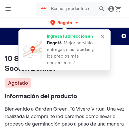
Bogotá
Regístrate
¿Nuevo en Rappi?
y disfruta de
Ingresa tu dirección en
envíos gratis por semanas
Aplican TyC
Bogotá
.
Mejor servicio,
entregas más rápidas y
los precios más
10 Semillas Orgánicas De Ají
convenientes!
Scotch Bonnet
Agotado
Información del producto
Bienvenido a Garden Green, Tú Vivero Virtual Una vez
realizada la compra, te indicaremos como llevar el
proceso de germinación paso a paso de una manera