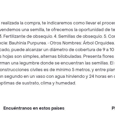
z realizada la compra, te indicaremos como llevar el pro
e vendemos una semilla, te ofrecemos la oportunidad de te
 3. Fertilizante de obsequio. 4. Semillas de obsequio. 5. 
ecie: Bauhinia Purpurea. • Otros Nombres: Árbol Orquídea. 
cado, puede alcanzar un diámetro de cobertura de 9 a 10 
s hojas son simples, alternas bilobuladas. Presenta flore
orman una legumbre donde se encuentran las semillas. El s
construcciones civiles es de mínimo 5 metros, y entre pla
as un segundo en un vaso con agua hirviendo y 24 horas en
óptimas de sustrato, clima y humedad.
Encuéntranos en estos países
P