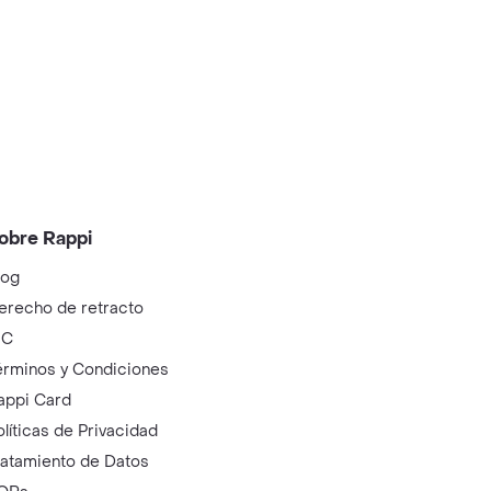
obre Rappi
log
erecho de retracto
IC
érminos y Condiciones
appi Card
olíticas de Privacidad
ratamiento de Datos