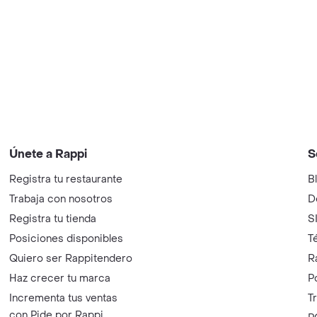
Únete a Rappi
S
Registra tu restaurante
B
Trabaja con nosotros
D
Registra tu tienda
S
Posiciones disponibles
T
Quiero ser Rappitendero
R
Haz crecer tu marca
P
Incrementa tus ventas
T
con Pide por Rappi