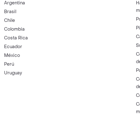
Argentina
H
m
Brasil
P
Chile
P
Colombia
C
Costa Rica
S
Ecuador
C
México
d
Perú
P
Uruguay
C
d
C
C
m