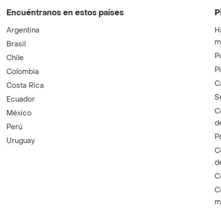
Encuéntranos en estos países
P
Argentina
H
m
Brasil
P
Chile
P
Colombia
C
Costa Rica
S
Ecuador
C
México
d
Perú
P
Uruguay
C
d
C
C
m