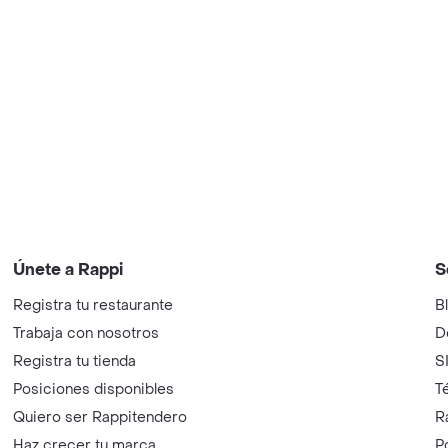
Únete a Rappi
S
Registra tu restaurante
B
Trabaja con nosotros
D
Registra tu tienda
S
Posiciones disponibles
T
Quiero ser Rappitendero
R
Haz crecer tu marca
P