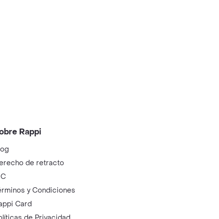
obre Rappi
log
erecho de retracto
IC
érminos y Condiciones
appi Card
olíticas de Privacidad