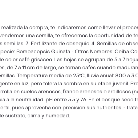
z realizada la compra, te indicaremos como llevar el pro
e vendemos una semilla, te ofrecemos la oportunidad de t
as semillas. 3. Fertilizante de obsequio. 4. Semillas de o
Especie: Bombacopsis Quinata. • Otros Nombres: Ceiba Colo
e color café grisáceo. Las hojas se agrupan de 5 a 7 hoju
, de 7 a 11 cm de largo, se tornan cafés cuando maduran
millas. Temperatura media de 25ºC, lluvia anual: 800 a 
gente en luz, pero tolera la sombra en su etapa juvenil. Pr
lla en suelos arenosos, franco arenosos o arcillosos (no
a a la neutralidad, pH entre 5.5 y 7.6. En el bosque seco
értil, pues aprovecha con precisión sus nutrientes. • Trat
e sustrato, clima y humedad.