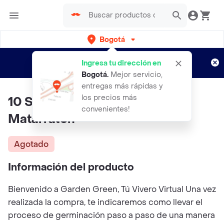
Bogotá
Regístrate
¿Nuevo en Rappi?
y disfruta de
Ingresa tu dirección en
envíos gratis por semanas
Aplican TyC
Bogotá
.
Mejor servicio,
entregas más rápidas y
los precios más
10 Semillas Orgánicas De Árbol
convenientes!
Matarratón
Agotado
Información del producto
Bienvenido a Garden Green, Tú Vivero Virtual Una vez
realizada la compra, te indicaremos como llevar el
proceso de germinación paso a paso de una manera