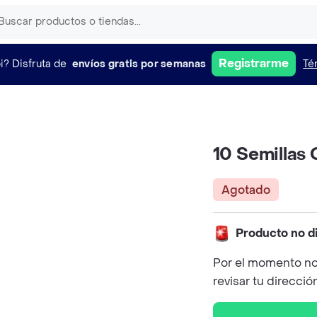
Registrarme
i?
Disfruta de
envíos gratis por semanas
Té
10 Semillas
Agotado
Producto no d
Por el momento no
revisar tu direcció