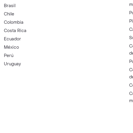
m
Brasil
P
Chile
P
Colombia
C
Costa Rica
S
Ecuador
C
México
d
Perú
P
Uruguay
C
d
C
C
m