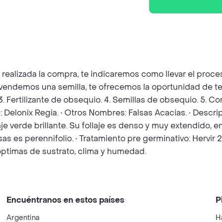
z realizada la compra, te indicaremos como llevar el pro
e vendemos una semilla, te ofrecemos la oportunidad de te
 3. Fertilizante de obsequio. 4. Semillas de obsequio. 5. 
e: Delonix Regia. • Otros Nombres: Falsas Acacias. • Desc
follaje verde brillante. Su follaje es denso y muy extend
s es perennifolio. • Tratamiento pre germinativo: Hervir 2 
óptimas de sustrato, clima y humedad.
Encuéntranos en estos países
P
Argentina
H