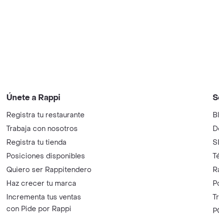
Únete a Rappi
S
Registra tu restaurante
B
Trabaja con nosotros
D
Registra tu tienda
S
Posiciones disponibles
T
Quiero ser Rappitendero
R
Haz crecer tu marca
P
Incrementa tus ventas
T
con Pide por Rappi
P