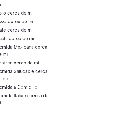
i
ollo cerca de mi
izza cerca de mi
afé cerca de mi
ushi cerca de mi
omida Mexicana cerca
e mi
ostres cerca de mi
omida Saludable cerca
e mi
omida a Domicilio
omida Italiana cerca de
i