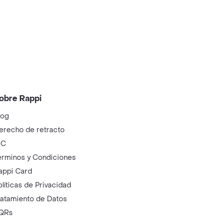
obre Rappi
log
erecho de retracto
IC
érminos y Condiciones
appi Card
olíticas de Privacidad
ratamiento de Datos
QRs