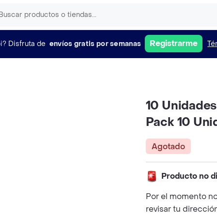
Registrarme
i?
Disfruta de
envíos gratis por semanas
Té
10 Unidades
Pack 10 Uni
Agotado
Producto no d
Por el momento no
revisar tu direcció