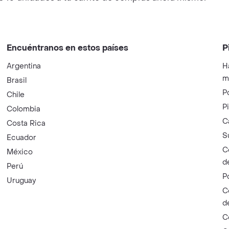
Encuéntranos en estos países
P
Argentina
H
m
Brasil
P
Chile
P
Colombia
C
Costa Rica
S
Ecuador
C
México
d
Perú
P
Uruguay
C
d
C