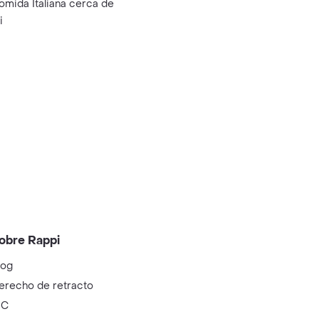
omida Italiana cerca de
i
obre Rappi
log
erecho de retracto
IC