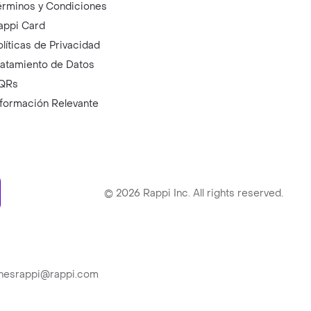
érminos y Condiciones
appi Card
olíticas de Privacidad
ratamiento de Datos
QRs
nformación Relevante
ry
©
2026
Rappi Inc. All rights reserved.
ionesrappi@rappi.com