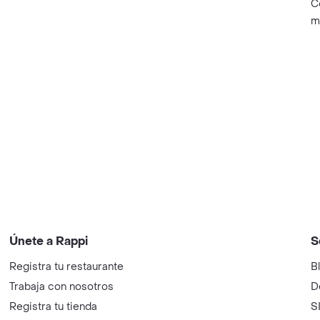
C
m
Únete a Rappi
S
Registra tu restaurante
B
Trabaja con nosotros
D
Registra tu tienda
S