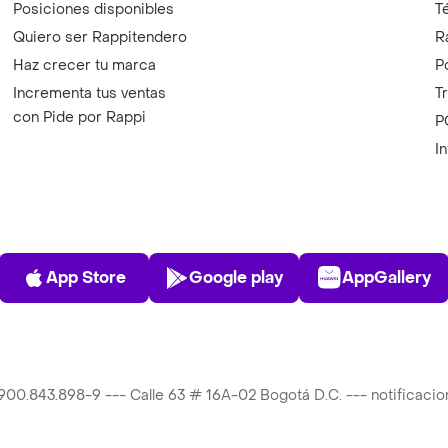
Posiciones disponibles
T
Quiero ser Rappitendero
R
Haz crecer tu marca
P
Incrementa tus ventas
T
con Pide por Rappi
P
I
App Store
Play Store
AppGalle
App Store
Google play
AppGallery
T 900.843.898-9 --- Calle 63 # 16A-02 Bogotá D.C. --- notificac