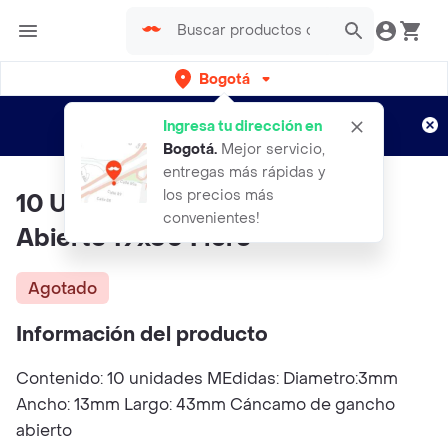
Bogotá
Regístrate
¿Nuevo en Rappi?
y disfruta de
Ingresa tu dirección en
envíos gratis por semanas
Aplican TyC
Bogotá
.
Mejor servicio,
entregas más rápidas y
los precios más
10 Unidades Cáncamo Armella
convenientes!
Abierto 19x60 Fiero
Agotado
Información del producto
Contenido: 10 unidades MEdidas: Diametro:3mm
Ancho: 13mm Largo: 43mm Cáncamo de gancho
abierto