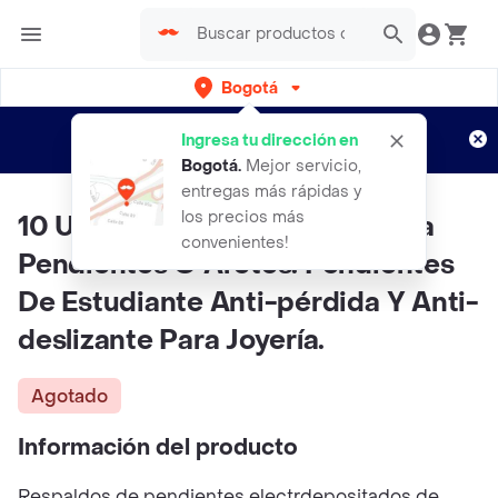
Bogotá
Regístrate
¿Nuevo en Rappi?
y disfruta de
Ingresa tu dirección en
envíos gratis por semanas
Aplican TyC
Bogotá
.
Mejor servicio,
entregas más rápidas y
los precios más
10 Unidades De Respaldos Para
convenientes!
Pendientes O Aretes. Pendientes
De Estudiante Anti-pérdida Y Anti-
deslizante Para Joyería.
Agotado
Información del producto
Respaldos de pendientes electrdepositados de