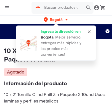
Bogotá
Regístrate
¿Nuevo en Rappi?
y disfruta de
Ingresa tu dirección en
envíos gratis por semanas
Aplican TyC
Bogotá
.
Mejor servicio,
entregas más rápidas y
los precios más
10 X 2" Tornillo Clind Phill Zin
convenientes!
Paquete X 10und
Agotado
Información del producto
10 x 2" Tornillo Clind Phill Zin Paquete X 10und Usos:
laminas y perfiles metalicos