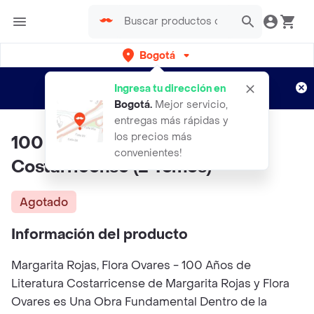
Bogotá
Regístrate
¿Nuevo en Rappi?
y disfruta de
Ingresa tu dirección en
envíos gratis por semanas
Aplican TyC
Bogotá
.
Mejor servicio,
entregas más rápidas y
los precios más
100 Años de Literatura
convenientes!
Costarricense (2 Tomos)
Agotado
Información del producto
Margarita Rojas, Flora Ovares - 100 Años de
Literatura Costarricense de Margarita Rojas y Flora
Ovares es Una Obra Fundamental Dentro de la