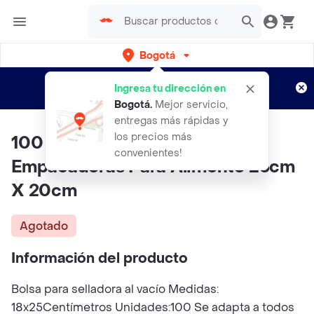
Bogotá
Regístrate
¿Nuevo en Rappi?
y disfruta de
Ingresa tu dirección en
envíos gratis por semanas
Aplican TyC
Bogotá
.
Mejor servicio,
entregas más rápidas y
los precios más
100 Bolsas De Sellado Al Vacío
convenientes!
Empacadoras Para Alimento 25cm
X 20cm
Agotado
Información del producto
Bolsa para selladora al vacío Medidas:
18x25Centímetros Unidades:100 Se adapta a todos