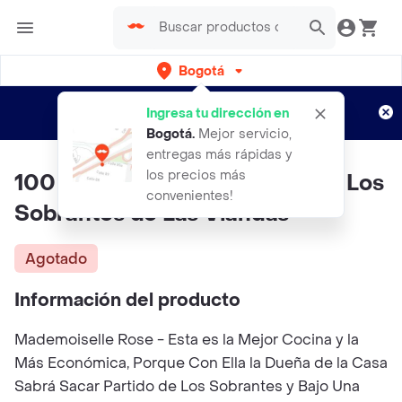
Bogotá
Regístrate
¿Nuevo en Rappi?
y disfruta de
Ingresa tu dirección en
envíos gratis por semanas
Aplican TyC
Bogotá
.
Mejor servicio,
entregas más rápidas y
los precios más
100 Fórmulas Para Aprovechar Los
convenientes!
Sobrantes de Las Viandas
Agotado
Información del producto
Mademoiselle Rose - Esta es la Mejor Cocina y la
Más Económica, Porque Con Ella la Dueña de la Casa
Sabrá Sacar Partido de Los Sobrantes y Bajo Una